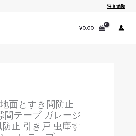
注文追跡
¥
0.00
現
価
在
格
地面とすき間防止
の
帯:
 隙間テープ ガレージ
価
¥3,799.00
格
–
風防止 引き戸 虫塵す
00.00
は
¥7,199.00