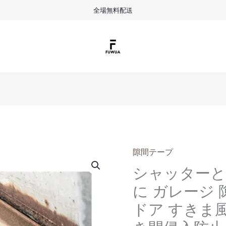
全場無料配送
元
隙間テープ
シ
の
ャ
シャッターと
価
ッ
に ガレージ
格
タ
は
ー
ドア すきま
¥4,5
と