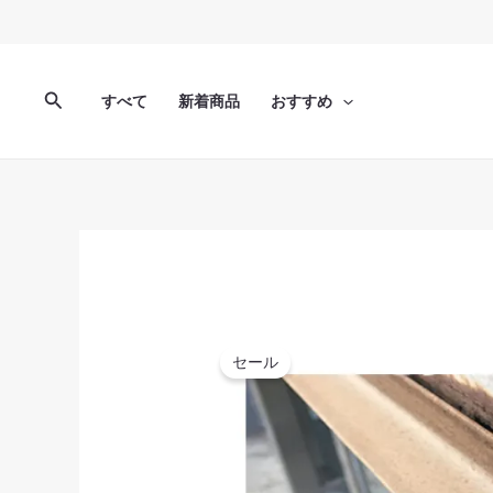
内
容
を
ス
検
すべて
新着商品
おすすめ
キ
索
ッ
プ
セール