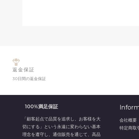
返金保証
30日間の返金保証
100%満足保証
Infor
「顧客起点で品質を追求し、お客様を大
会社概要
切にする」という永遠に変わらない基本
特定商取
理念を遵守し、通信販売を通じて、高品