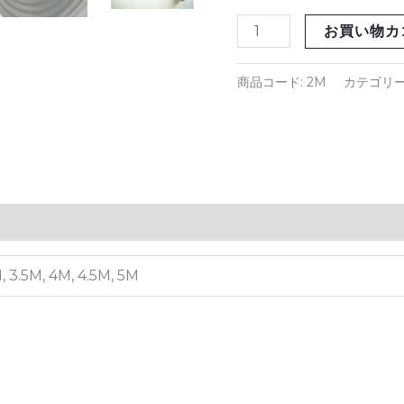
ガ
お買い物カ
レ
ー
ジ
商品コード:
2M
カテゴリー
ド
ア
す
き
ま
風
防
止
, 3.5M, 4M, 4.5M, 5M
引
き
戸
虫
塵
す