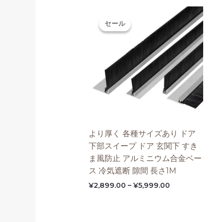
価
格
セール
セール
帯:
¥2,899.00
–
¥5,999.00
より厚く 各種サイズあり ドア
下部スイープ ドア 玄関下 すき
ま風防止 アルミニウム合金ベー
ス 冷気遮断 隙間 長さ1M
¥
2,899.00
–
¥
5,999.00