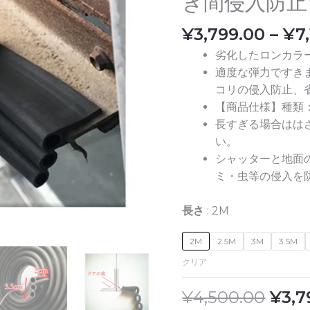
き間侵入防止
で
地
し
面
¥
3,799.00
–
¥
7
た。
と
劣化したロンカラ
す
適度な弾力ですき
き
コリの侵入防止、
間
【商品仕様】種類
防
長すぎる場合はは
止
い。
に
シャッターと地面
ガ
ミ・虫等の侵入を
レ
ー
長さ
2M
ジ
隙
2M
2.5M
3M
3.5M
間
クリア
テ
ー
¥
4,500.00
¥
3,7
プ