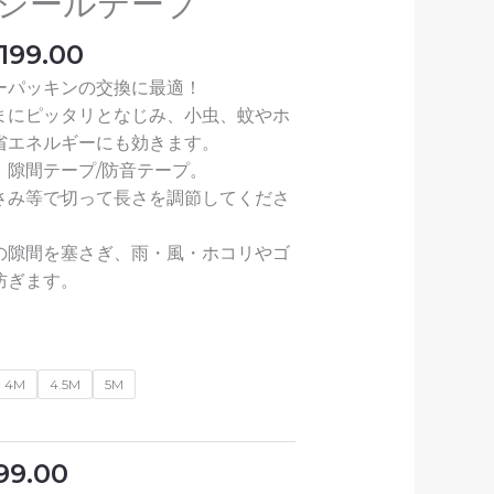
シールテープ
¥3,799.00
で
,199.00
す。
ーパッキンの交換に最適！
まにピッタリとなじみ、小虫、蚊やホ
省エネルギーにも効きます。
：隙間テープ/防音テープ。
さみ等で切って長さを調節してくださ
の隙間を塞さぎ、雨・風・ホコリやゴ
防ぎます。
4M
4.5M
5M
99.00