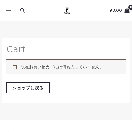
内
検
容
¥
0.00
を
索
ス
キ
ッ
プ
Cart
現在お買い物カゴには何も入っていません。
ショップに戻る