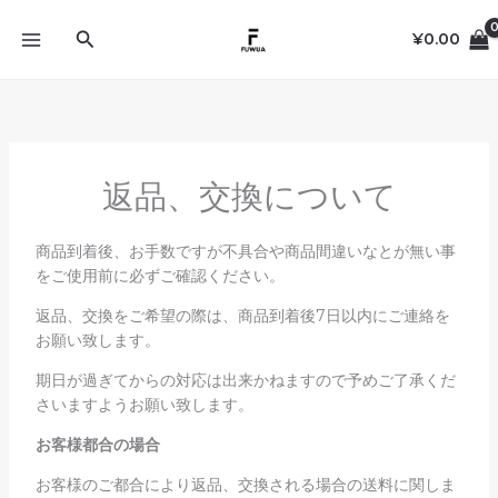
内
検
容
¥
0.00
を
索
ス
キ
ッ
プ
返品、交換について
商品到着後、お手数ですが不具合や商品間違いなとが無い事
をご使用前に必ずご確認ください。
返品、交換をご希望の際は、商品到着後7日以内にご連絡を
お願い致します。
期日が過ぎてからの対応は出来かねますので予めご了承くだ
さいますようお願い致します。
お客様都合の場合
お客様のご都合により返品、交換される場合の送料に関しま